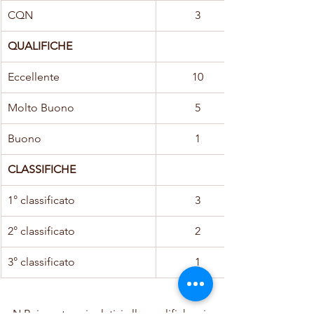
CQN
3
QUALIFICHE
Eccellente
10
Molto Buono
5
Buono
1
CLASSIFICHE
1° classificato
3
2° classificato
2
3° classificato
1
N.B. i punteggi relativi alle qualifiche si 