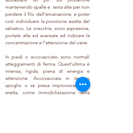
mantenendo spalle e  testa alte per non 
perdere il filo dell’emanazione, e poter 
così individuare la posizione esatta del 
selvatico. Le orecchie, sono espressive, 
portate alte ed avanzate ad indicare la 
concentrazione e l’attenzione del cane.
In piedi o accovacciato sono normali 
atteggiamenti di ferma. Quest’ultima è 
intensa, rigida, piena di energia e 
attenzione. Accovacciata in terreno 
spoglio o se presa improvvisamente, 
eretta, come immobilizzazione della 
filata, in terreni con vegetazione più 
alta. La posizione degli arti e dei piedi 
controlla e bilancia la postura tesa ed 
immobile del cane. La testa è portata 
sempre alta, lo sguardo è avido, le 