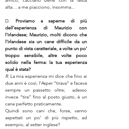
amico; cacciano bene con la testa 
alta… a me piacciono, insomma...
D. 
Proviamo a saperne di più 
dell'esperienza di Maurizio con 
l'irlandese; Maurizio, molti dicono che 
l’irlandese sia un cane difficile da un 
punto di vista caratteriale, a volte un po’ 
troppo sensibile, altre volte poco 
solido nella ferma: la tua esperienza 
qual è stata?
R. 
La mia esperienza mi dice che fino ai 
due anni è così; l'Asper “tirava” e faceva 
sempre un passetto oltre;  adesso 
invece “tira” fino al posto giusto, è un 
cane perfetto praticamente.
Quindi sono cani che, forse, vanno 
aspettati un po’ di più rispetto, ad 
esempio, al setter inglese?