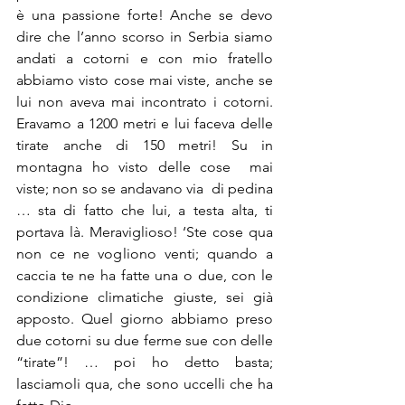
è una passione forte! Anche se devo 
dire che l’anno scorso in Serbia siamo 
andati a cotorni e con mio fratello 
abbiamo visto cose mai viste, anche se 
lui non aveva mai incontrato i cotorni. 
Eravamo a 1200 metri e lui faceva delle 
tirate anche di 150 metri! Su in 
montagna ho visto delle cose  mai 
viste; non so se andavano via  di pedina 
… sta di fatto che lui, a testa alta, ti 
portava là. Meraviglioso! ‘Ste cose qua 
non ce ne vogliono venti; quando a 
caccia te ne ha fatte una o due, con le 
condizione climatiche giuste, sei già 
apposto. Quel giorno abbiamo preso 
due cotorni su due ferme sue con delle 
“tirate”! … poi ho detto basta; 
lasciamoli qua, che sono uccelli che ha 