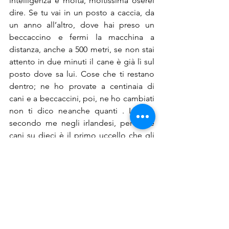
intelligenza è molta, moltissima oserei 
dire. Se tu vai in un posto a caccia, da 
un anno all’altro, dove hai preso un 
beccaccino e fermi la macchina a 
distanza, anche a 500 metri, se non stai 
attento in due minuti il cane è già lì sul 
posto dove sa lui. Cose che ti restano 
dentro; ne ho provate a centinaia di 
cani e a beccaccini, poi, ne ho cambiati 
non ti dico neanche quanti . Invece, 
secondo me negli irlandesi, per nove 
cani su dieci è il primo uccello che gli 
entra in testa. L'irlandese ci mette un 
po’ di più a fermare, “tira” 3, 10 volte, 
prova ad andare sull’animale; però 
dopo, quando capisce che non si 
prende, rallenta e va’ in modo giusto e 
ferma sempre sul selvatico. Con gli 
inglesi a me è capitato che da giovani 