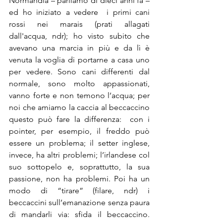
Normandia – parliamo di dieci anni fa – 
ed ho iniziato a vedere  i primi cani 
rossi nei marais (prati allagati 
dall'acqua, ndr); ho visto subito che 
avevano una marcia in più e da lì è 
venuta la voglia di portarne a casa uno 
per vedere. Sono cani differenti dal 
normale, sono molto appassionati, 
vanno forte e non temono l’acqua; per 
noi che amiamo la caccia al beccaccino 
questo può fare la differenza:  con i 
pointer, per esempio, il freddo può 
essere un problema; il setter inglese, 
invece, ha altri problemi; l’irlandese col 
suo sottopelo e, soprattutto, la sua 
passione, non ha problemi. Poi ha un 
modo di “tirare” (filare, ndr) i 
beccaccini sull’emanazione senza paura 
di mandarli via: sfida il beccaccino. 