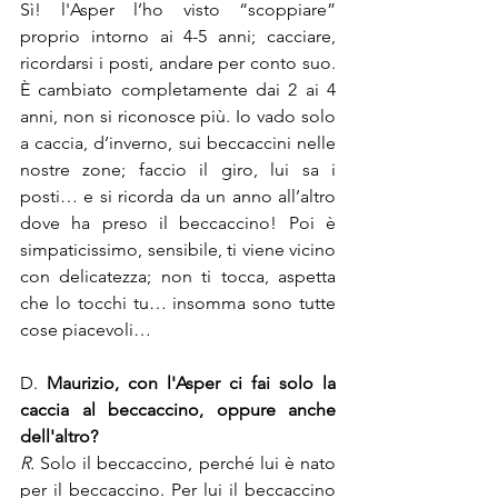
Sì! l'Asper l’ho visto “scoppiare” 
proprio intorno ai 4-5 anni; cacciare, 
ricordarsi i posti, andare per conto suo. 
È cambiato completamente dai 2 ai 4 
anni, non si riconosce più. Io vado solo 
a caccia, d’inverno, sui beccaccini nelle 
nostre zone; faccio il giro, lui sa i 
posti… e si ricorda da un anno all’altro 
dove ha preso il beccaccino! Poi è 
simpaticissimo, sensibile, ti viene vicino 
con delicatezza; non ti tocca, aspetta 
che lo tocchi tu… insomma sono tutte 
cose piacevoli…
D.
 Maurizio, con l'Asper ci fai solo la 
caccia al beccaccino, oppure anche 
dell'altro?
R. 
Solo il beccaccino, perché lui è nato 
per il beccaccino. Per lui il beccaccino 