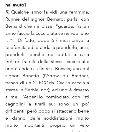
hai avuto?
R. 
Qualche anno fa vidi una femmina, 
Runnie del signor Bernard; parlai con 
Bernard che mi disse: “guarda, fra un 
anno faccio la cucciolata se ne vuoi uno 
…” . Di fatto, dopo 6-7 mesi arrivò la 
telefonata ed io andai a prenderlo; anzi, 
prenderli, perché ne portai a casa 
tre!Tre fratelli della stessa cucciolata: 
uno è andato a finire a Brescia; uno dal 
signor Bonatto (l'Arrow du Bradner, 
fresco di un 2° ECC.ris. Cac in caccia a 
starne in Serbia, ndr); ed uno è rimasto 
a me: l'Asper.Ho cominciato con ‘sti 
cagnolini a tirarli su; sono un po’ 
diffidenti, però dopo si attaccano bene 
e danno delle soddisfazioni molto 
molto importanti, proprio un vero 